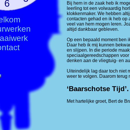
6
Bij hem in de zaak heb ik mo
leerling tot een volwaardig hor
klokkenmaker. We hebben alti
elkom
contacten gehad en ik heb op a
veel van hem mogen leren. Joz
urwerken
altijd dankbaar gebleven.
aaiwerk
Op een bepaald moment ben ik
Daar heb ik mij kunnen bekwam
ntact
en slijpen. In die periode maa
speciaalgereedschappen voor to
denken aan de vliegtuig- en aut
Uiteindelijk lag daar toch niet
weer te volgen. Daarom terug 
‘Baarschotse Tijd’.
Met hartelijke groet, Bert de