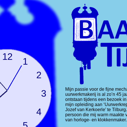
12
1
2
Mijn passie voor de fijne mech
3
uurwerkmakerij is al zo’n 45 j
ontstaan tijdens een bezoek in
mijn opleiding aan ‘Uurwerkre
4
Jozef van Kerkoerle’ te Tilburg
persoon die mij warm maakte v
van horloge- en klokkenmaker.
5